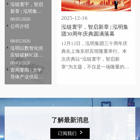
泓链寰宇，智启
新章 | 泓明集团
2025-12-16
30周年庆典圆满
08/05/2026
落幕
公司介绍
泓链寰宇，智启新章 | 泓明集
团30周年庆典圆满落幕
08/05/2026
12月12日，泓明集团三十周年庆
泓明以数智化供
典在上海东郊宾馆隆重举行。本
应链破解IC设计
次庆典以“泓链寰宇，智启新
行业痛点，全链
08/03/2026
章”为主题，不仅是一场隆重的纪
路提效赋能产业
壹周要闻 | 大半
念，更是一次凝聚共识、共创未
自主可控
导体产业供应链
来的盛会。这份成绩，承载着产
动态#223期
业供应链上下游客户的长期信赖
与宝贵支持，凝结着每一位泓明
人的拼搏与汗水，也离不开众多
合作伙伴的协同助力与产业生态
了解最新消息
建设的持续滋养。
订阅我们