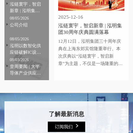
泓链寰宇，智启
新章 | 泓明集团
2025-12-16
30周年庆典圆满
08/05/2026
落幕
公司介绍
泓链寰宇，智启新章 | 泓明集
团30周年庆典圆满落幕
08/05/2026
12月12日，泓明集团三十周年庆
泓明以数智化供
典在上海东郊宾馆隆重举行。本
应链破解IC设计
次庆典以“泓链寰宇，智启新
行业痛点，全链
08/03/2026
章”为主题，不仅是一场隆重的纪
路提效赋能产业
壹周要闻 | 大半
念，更是一次凝聚共识、共创未
自主可控
导体产业供应链
来的盛会。这份成绩，承载着产
动态#223期
业供应链上下游客户的长期信赖
与宝贵支持，凝结着每一位泓明
人的拼搏与汗水，也离不开众多
合作伙伴的协同助力与产业生态
了解最新消息
建设的持续滋养。
订阅我们