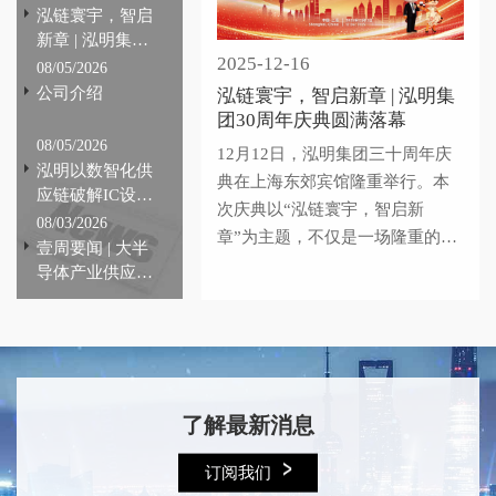
泓链寰宇，智启
新章 | 泓明集团
2025-12-16
30周年庆典圆满
08/05/2026
落幕
公司介绍
泓链寰宇，智启新章 | 泓明集
团30周年庆典圆满落幕
08/05/2026
12月12日，泓明集团三十周年庆
泓明以数智化供
典在上海东郊宾馆隆重举行。本
应链破解IC设计
次庆典以“泓链寰宇，智启新
行业痛点，全链
08/03/2026
章”为主题，不仅是一场隆重的纪
路提效赋能产业
壹周要闻 | 大半
念，更是一次凝聚共识、共创未
自主可控
导体产业供应链
来的盛会。这份成绩，承载着产
动态#223期
业供应链上下游客户的长期信赖
与宝贵支持，凝结着每一位泓明
人的拼搏与汗水，也离不开众多
合作伙伴的协同助力与产业生态
了解最新消息
建设的持续滋养。
订阅我们