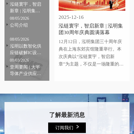
泓链寰宇，智启
新章 | 泓明集团
2025-12-16
30周年庆典圆满
08/05/2026
落幕
公司介绍
泓链寰宇，智启新章 | 泓明集
团30周年庆典圆满落幕
08/05/2026
12月12日，泓明集团三十周年庆
泓明以数智化供
典在上海东郊宾馆隆重举行。本
应链破解IC设计
次庆典以“泓链寰宇，智启新
行业痛点，全链
08/03/2026
章”为主题，不仅是一场隆重的纪
路提效赋能产业
壹周要闻 | 大半
念，更是一次凝聚共识、共创未
自主可控
导体产业供应链
来的盛会。这份成绩，承载着产
动态#223期
业供应链上下游客户的长期信赖
与宝贵支持，凝结着每一位泓明
人的拼搏与汗水，也离不开众多
合作伙伴的协同助力与产业生态
了解最新消息
建设的持续滋养。
订阅我们