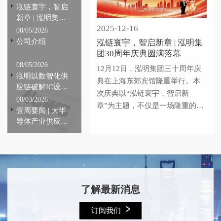
泓链寰宇，智启
新章 | 泓明集团
2025-12-16
30周年庆典圆满
08/05/2026
落幕
公司介绍
泓链寰宇，智启新章 | 泓明集
团30周年庆典圆满落幕
08/05/2026
12月12日，泓明集团三十周年庆
泓明以数智化供
典在上海东郊宾馆隆重举行。本
应链破解IC设计
次庆典以“泓链寰宇，智启新
行业痛点，全链
08/03/2026
章”为主题，不仅是一场隆重的纪
路提效赋能产业
壹周要闻 | 大半
念，更是一次凝聚共识、共创未
自主可控
导体产业供应链
来的盛会。这份成绩，承载着产
动态#223期
业供应链上下游客户的长期信赖
与宝贵支持，凝结着每一位泓明
人的拼搏与汗水，也离不开众多
合作伙伴的协同助力与产业生态
了解最新消息
建设的持续滋养。
订阅我们